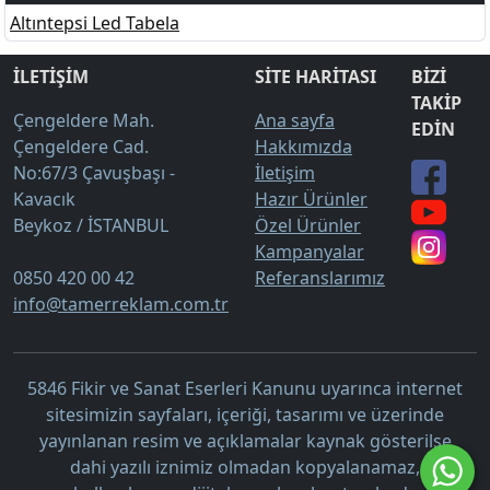
Altıntepsi Led Tabela
İLETİŞİM
SİTE HARİTASI
BİZİ
TAKİP
Çengeldere Mah.
Ana sayfa
EDİN
Çengeldere Cad.
Hakkımızda
No:67/3 Çavuşbaşı -
İletişim
Kavacık
Hazır Ürünler
Beykoz / İSTANBUL
Özel Ürünler
Kampanyalar
0850 420 00 42
Referanslarımız
info@tamerreklam.com.tr
5846 Fikir ve Sanat Eserleri Kanunu uyarınca internet
sitesimizin sayfaları, içeriği, tasarımı ve üzerinde
yayınlanan resim ve açıklamalar kaynak gösterilse
dahi yazılı iznimiz olmadan kopyalanamaz,