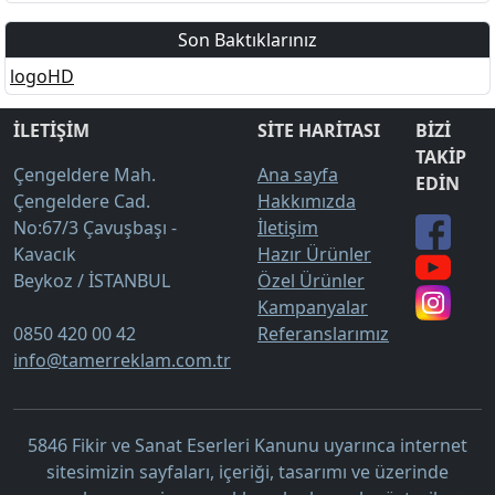
Son Baktıklarınız
logoHD
İLETİŞİM
SİTE HARİTASI
BİZİ
TAKİP
Çengeldere Mah.
Ana sayfa
EDİN
Çengeldere Cad.
Hakkımızda
No:67/3 Çavuşbaşı -
İletişim
Kavacık
Hazır Ürünler
Beykoz / İSTANBUL
Özel Ürünler
Kampanyalar
0850 420 00 42
Referanslarımız
info@tamerreklam.com.tr
5846 Fikir ve Sanat Eserleri Kanunu uyarınca internet
sitesimizin sayfaları, içeriği, tasarımı ve üzerinde